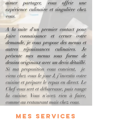
aimer partager, vous offrir une
expérience culinaire et singulière chez
vous.
A la suite d'un premier contact pour
faire connaissance et cerner votre
demande, je vous propose des menus et
autres réjouissances culinaires. Je
présente mes menus sous forme de
dessins originaux avec un devis détaillé.
Si ma proposition vous convient, je
viens chez vous le jour J, j’investis votre
cuisine et prépare le repas en direct. Le
Chef vous sert et débarrasse, puis range
la cuisine. Vous n'avez rien à faire,
comme au restaurant mais chez vous.
mes SERVICES