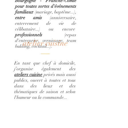
Bourgogne - Franche-Comté
pour toutes sortes d'événements
familiaux
(mariage, baptême...),
entre amis
(anniversaire,
enterrement de vie de
célibataire...) ou encore
professionnels
(repas
d'entreprise, vernissage, team
atelier cuisine
bulding, cocktail...).
En tant que chef à domicile,
j’organise également des
ateliers cuisine
privés mais aussi
publics, ouvert à toutes et tous
dans des lieux et des
thématiques de saison et selon
l'humeur ou la commande...